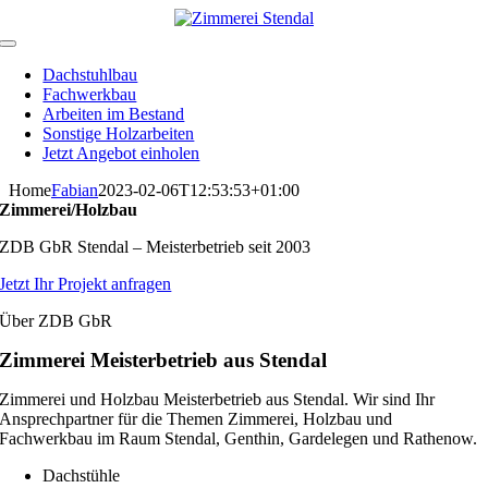
Zum
Inhalt
Toggle
springen
Navigation
Dachstuhlbau
Fachwerkbau
Arbeiten im Bestand
Sonstige Holzarbeiten
Jetzt Angebot einholen
Home
Fabian
2023-02-06T12:53:53+01:00
Zimmerei/Holzbau
ZDB GbR Stendal – Meisterbetrieb seit 2003
Jetzt Ihr Projekt anfragen
Über ZDB GbR
Zimmerei Meisterbetrieb aus Stendal
Zimmerei und Holzbau Meisterbetrieb aus Stendal. Wir sind Ihr
Ansprechpartner für die Themen Zimmerei, Holzbau und
Fachwerkbau im Raum Stendal, Genthin, Gardelegen und Rathenow.
Dachstühle